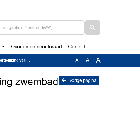
n
Over de gemeenteraad
Contact
A
A
A
ijking varianten
aming zwembad
Vorige pagina