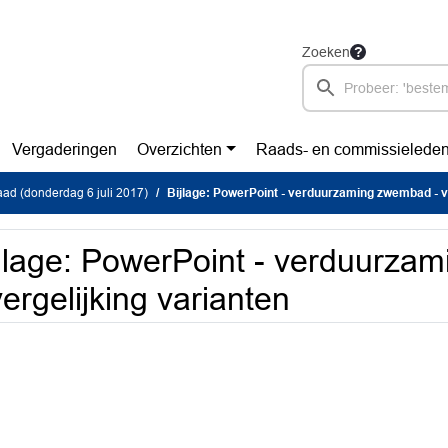
Zoeken
Vergaderingen
Overzichten
Raads- en commissielede
ad (donderdag 6 juli 2017)
Bijlage: PowerPoint - verduurzaming zwembad - vergel
jlage: PowerPoint - verduurz
vergelijking varianten