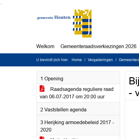
Ga naar de inhoud van deze pagina
Ga naar het zoeken
Ga naar het menu
Welkom
Gemeenteraadsverkiezingen 2026
U bevindt zich hier:
Home
Vergaderingen
Gemeentera
Bi
1 Opening
Raadsagenda reguliere raad
- 
van 06-07-2017 om 20:00 uur
2 Vaststellen agenda
3 Herijking armoedebeleid 2017 -
2020