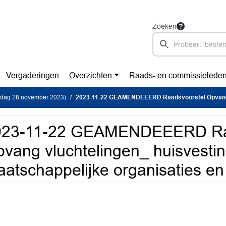
Zoeken
Vergaderingen
Overzichten
Raads- en commissielede
sdag 28 november 2023)
2023-11-22 GEAMENDEEERD Raadsvoorstel Opvang vluchtelingen_ huisvesting van maatschappelijke organisat
023-11-22 GEAMENDEEERD Raa
vang vluchtelingen_ huisvesti
atschappelijke organisaties en t