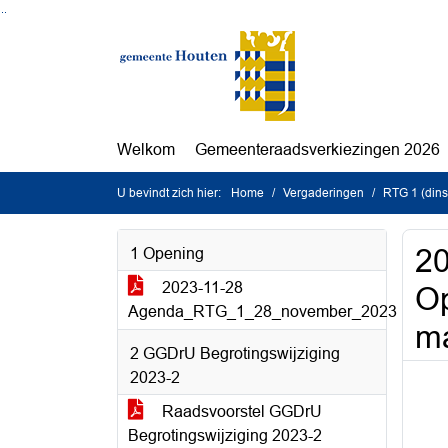
Ga naar de inhoud van deze pagina
Ga naar het zoeken
Ga naar het menu
Welkom
Gemeenteraadsverkiezingen 2026
U bevindt zich hier:
Home
Vergaderingen
RTG 1 (din
2
1 Opening
2023-11-28
Op
Agenda_RTG_1_28_november_2023
ma
2 GGDrU Begrotingswijziging
2023-2
Raadsvoorstel GGDrU
Begrotingswijziging 2023-2