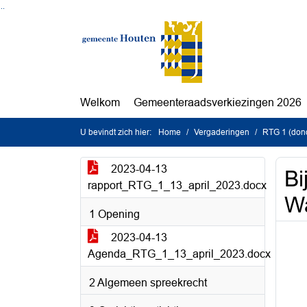
Ga naar de inhoud van deze pagina
Ga naar het zoeken
Ga naar het menu
Welkom
Gemeenteraadsverkiezingen 2026
U bevindt zich hier:
Home
Vergaderingen
RTG 1 (dond
2023-04-13
Bi
rapport_RTG_1_13_april_2023.docx
Wa
1 Opening
2023-04-13
Agenda_RTG_1_13_april_2023.docx
2 Algemeen spreekrecht