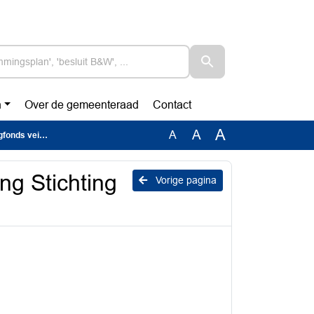
n
Over de gemeenteraad
Contact
A
A
A
gheidsregios
ing Stichting
Vorige pagina