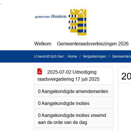
Ga naar de inhoud van deze pagina
Ga naar het zoeken
Ga naar het menu
Welkom
Gemeenteraadsverkiezingen 2026
U bevindt zich hier:
Home
Vergaderingen
Gemeentera
2025-07-02 Uitnodiging
20
raadsvergadering 17 juli 2025
0 Aangekondigde amendementen
0 Aangekondigde moties
0 Aangekondigde moties vreemd
aan de orde van de dag