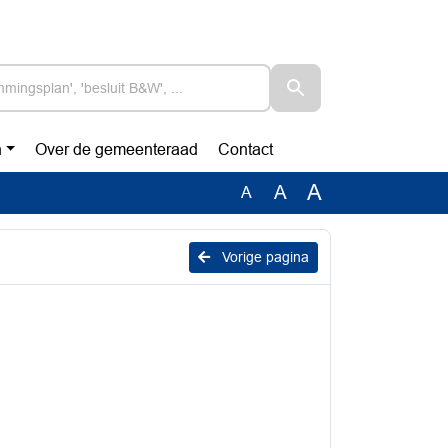
n
Over de gemeenteraad
Contact
A
A
A
Vorige pagina