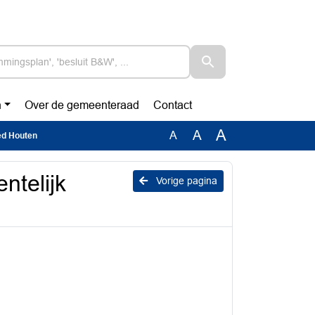
n
Over de gemeenteraad
Contact
A
A
A
oed Houten
ntelijk
Vorige pagina