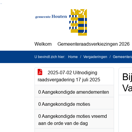
Ga naar de inhoud van deze pagina
Ga naar het zoeken
Ga naar het menu
Welkom
Gemeenteraadsverkiezingen 2026
U bevindt zich hier:
Home
Vergaderingen
Gemeentera
2025-07-02 Uitnodiging
Bi
raadsvergadering 17 juli 2025
Va
0 Aangekondigde amendementen
0 Aangekondigde moties
0 Aangekondigde moties vreemd
aan de orde van de dag