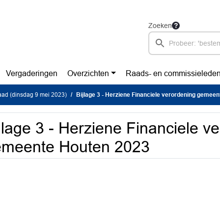
Zoeken
Vergaderingen
Overzichten
Raads- en commissielede
ad (dinsdag 9 mei 2023)
Bijlage 3 - Herziene Financiele verordening gemee
jlage 3 - Herziene Financiele v
emeente Houten 2023