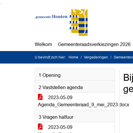
Ga naar de inhoud van deze pagina
Ga naar het zoeken
Ga naar het menu
Welkom
Gemeenteraadsverkiezingen 2026
U bevindt zich hier:
Home
Vergaderingen
Gemeentera
Bi
1 Opening
g
2 Vaststellen agenda
2023-05-09
Agenda_Gemeenteraad_9_mei_2023.docx
3 Vragen halfuur
2023-05-09