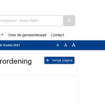
n
Over de gemeenteraad
Contact
A
A
A
nte Houten 2023
erordening
Vorige pagina