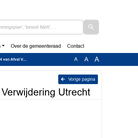
n
Over de gemeenteraad
Contact
A
A
A
ijdering Utrecht
Vorige pagina
Verwijdering Utrecht