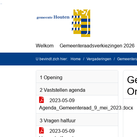
Ga naar de inhoud van deze pagina
Ga naar het zoeken
Ga naar het menu
Welkom
Gemeenteraadsverkiezingen 2026
U bevindt zich hier:
Home
Vergaderingen
Gemeentera
Ge
1 Opening
On
2 Vaststellen agenda
2023-05-09
Agenda_Gemeenteraad_9_mei_2023.docx
3 Vragen halfuur
2023-05-09