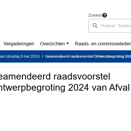
Zoeken
Vergaderingen
Overzichten
Raads- en commissielede
ad (dinsdag 9 mei 2023)
Geamendeerd raadsvoorstel Ontwerpbegroting 2024 van Afval Verw
amendeerd raadsvoorstel
twerpbegroting 2024 van Afval 