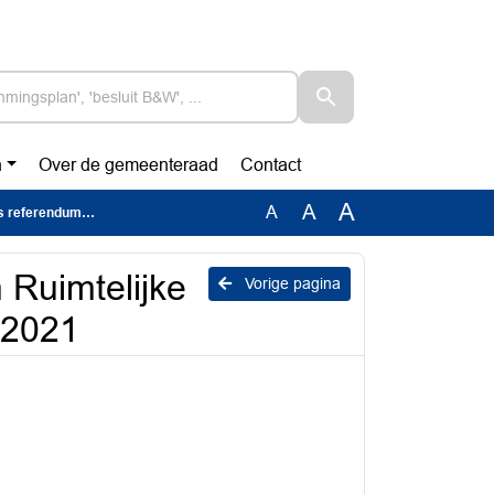
n
Over de gemeenteraad
Contact
A
A
A
ommissie mei 2021
 Ruimtelijke
Vorige pagina
 2021