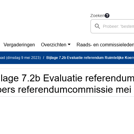
Zoeken
Vergaderingen
Overzichten
Raads- en commissielede
ad (dinsdag 9 mei 2023)
Bijlage 7.2b Evaluatie referendum Ruimtelijke Koers referendumc
jlage 7.2b Evaluatie referendum
ers referendumcommissie mei