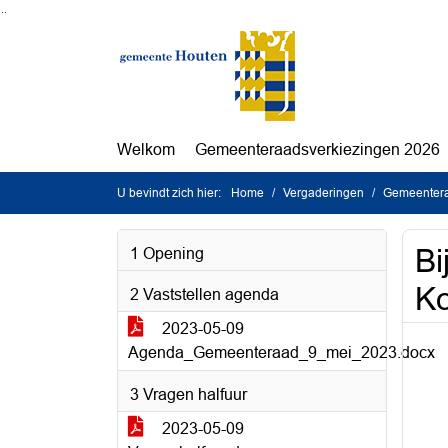
Ga naar de inhoud van deze pagina
Ga naar het zoeken
Ga naar het menu
Welkom
Gemeenteraadsverkiezingen 2026
U bevindt zich hier:
Home
Vergaderingen
Gemeentera
Bi
1 Opening
Ko
2 Vaststellen agenda
2023-05-09
Agenda_Gemeenteraad_9_mei_2023.docx
3 Vragen halfuur
2023-05-09