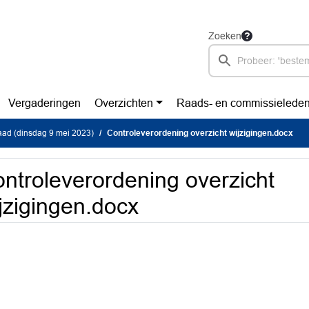
Zoeken
Vergaderingen
Overzichten
Raads- en commissielede
ad (dinsdag 9 mei 2023)
Controleverordening overzicht wijzigingen.docx
ntroleverordening overzicht
jzigingen.docx