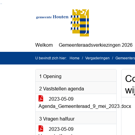
Ga naar de inhoud van deze pagina
Ga naar het zoeken
Ga naar het menu
Welkom
Gemeenteraadsverkiezingen 2026
U bevindt zich hier:
Home
Vergaderingen
Gemeentera
Co
1 Opening
wi
2 Vaststellen agenda
2023-05-09
Agenda_Gemeenteraad_9_mei_2023.docx
3 Vragen halfuur
2023-05-09