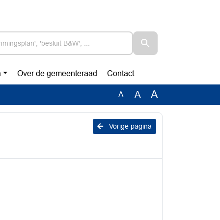
n
Over de gemeenteraad
Contact
A
A
A
Vorige pagina