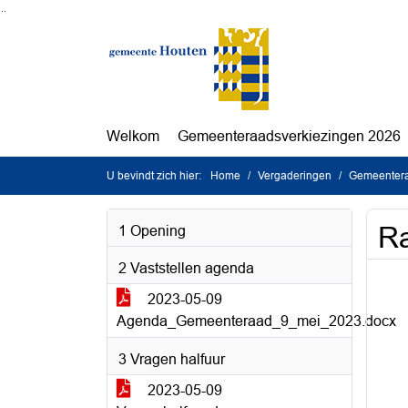
Ga naar de inhoud van deze pagina
Ga naar het zoeken
Ga naar het menu
Welkom
Gemeenteraadsverkiezingen 2026
U bevindt zich hier:
Home
Vergaderingen
Gemeentera
Ra
1 Opening
2 Vaststellen agenda
2023-05-09
Agenda_Gemeenteraad_9_mei_2023.docx
3 Vragen halfuur
2023-05-09