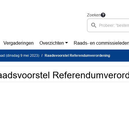
Zoeken
Vergaderingen
Overzichten
Raads- en commissielede
ad (dinsdag 9 mei 2023)
Raadsvoorstel Referendumverordening
adsvoorstel Referendumveror