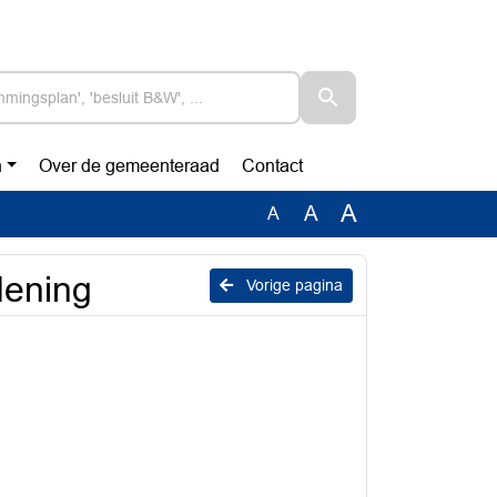
n
Over de gemeenteraad
Contact
A
A
A
dening
Vorige pagina