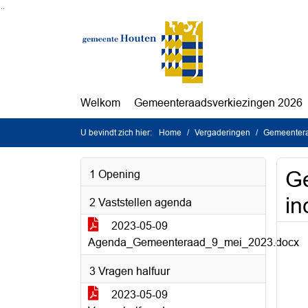
Ga naar de inhoud van deze pagina
Ga naar het zoeken
Ga naar het menu
Welkom
Gemeenteraadsverkiezingen 2026
U bevindt zich hier:
Home
Vergaderingen
Gemeentera
G
1 Opening
in
2 Vaststellen agenda
2023-05-09
Agenda_Gemeenteraad_9_mei_2023.docx
3 Vragen halfuur
2023-05-09