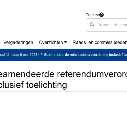
Zoeken
Vergaderingen
Overzichten
Raads- en commissielede
ad (dinsdag 9 mei 2023)
Geamendeerde referendumverordening inclusief toe
eamendeerde referendumveror
clusief toelichting