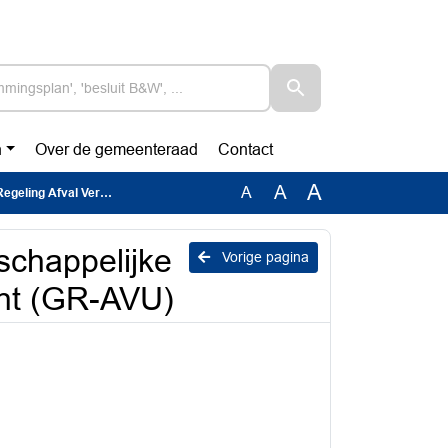
n
Over de gemeenteraad
Contact
A
A
A
jdering Utrecht (GR-AVU)
schappelijke
Vorige pagina
cht (GR-AVU)