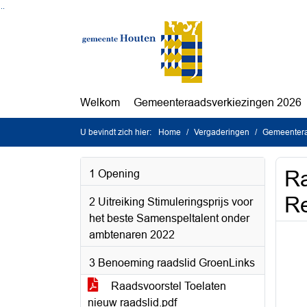
Ga naar de inhoud van deze pagina
Ga naar het zoeken
Ga naar het menu
Welkom
Gemeenteraadsverkiezingen 2026
U bevindt zich hier:
Home
Vergaderingen
Gemeentera
Ra
1 Opening
Re
2 Uitreiking Stimuleringsprijs voor
het beste Samenspeltalent onder
ambtenaren 2022
3 Benoeming raadslid GroenLinks
Raadsvoorstel Toelaten
nieuw raadslid.pdf