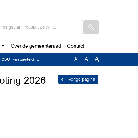
n
Over de gemeenteraad
Contact
A
A
A
U - vastgesteld in AB
oting 2026
Vorige pagina