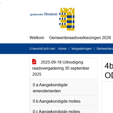
Ga naar de inhoud van deze pagina
Ga naar het zoeken
Ga naar het menu
Welkom
Gemeenteraadsverkiezingen 2026
U bevindt zich hier:
Home
Vergaderingen
Gemeentera
2025-09-18 Uitnodiging
4b
raadsvergadering 30 september
OD
2025
0.a Aangekondigde
amendementen
0.b Aangekondigde moties
0.c Aangekondigde moties