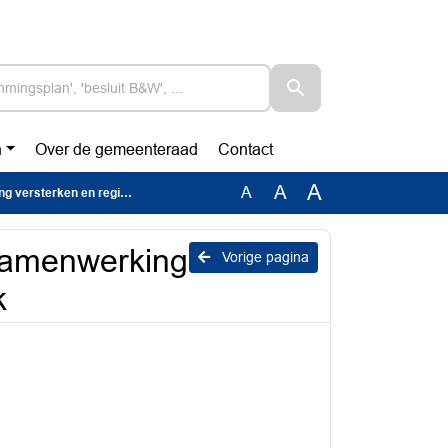
n
Over de gemeenteraad
Contact
A
A
A
n en regie vanuit het Rijk
samenwerking
Vorige pagina
k