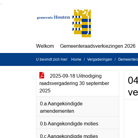
Ga naar de inhoud van deze pagina
Ga naar het zoeken
Ga naar het menu
Welkom
Gemeenteraadsverkiezingen 2026
U bevindt zich hier:
Home
Vergaderingen
Gemeentera
2025-09-18 Uitnodiging
04
raadsvergadering 30 september
ve
2025
0.a Aangekondigde
amendementen
0.b Aangekondigde moties
0.c Aangekondigde moties