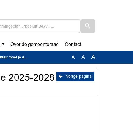
n
Over de gemeenteraad
Contact
A
A
A
r moet je doen!
sie 2025-2028
Vorige pagina