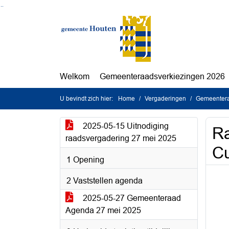
Ga naar de inhoud van deze pagina
Ga naar het zoeken
Ga naar het menu
Welkom
Gemeenteraadsverkiezingen 2026
U bevindt zich hier:
Home
Vergaderingen
Gemeentera
2025-05-15 Uitnodiging
Ra
raadsvergadering 27 mei 2025
Cu
1 Opening
2 Vaststellen agenda
2025-05-27 Gemeenteraad
Agenda 27 mei 2025