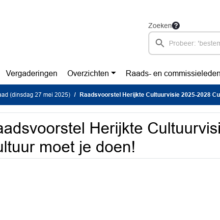
Zoeken
Vergaderingen
Overzichten
Raads- en commissielede
ad (dinsdag 27 mei 2025)
Raadsvoorstel Herijkte Cultuurvisie 2025-2028 Cultuu
adsvoorstel Herijkte Cultuurvi
ltuur moet je doen!