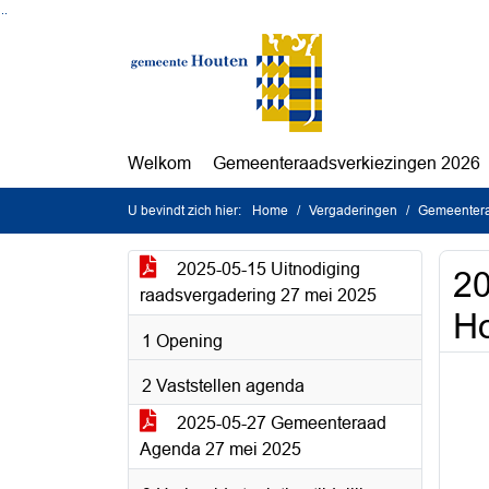
Ga naar de inhoud van deze pagina
Ga naar het zoeken
Ga naar het menu
Welkom
Gemeenteraadsverkiezingen 2026
U bevindt zich hier:
Home
Vergaderingen
Gemeentera
2025-05-15 Uitnodiging
20
raadsvergadering 27 mei 2025
Ho
1 Opening
2 Vaststellen agenda
2025-05-27 Gemeenteraad
Agenda 27 mei 2025