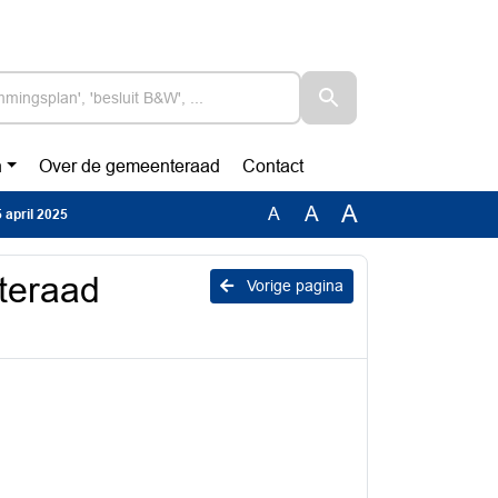
n
Over de gemeenteraad
Contact
A
A
A
 april 2025
teraad
Vorige pagina