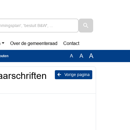
n
Over de gemeenteraad
Contact
A
A
A
outen
arschriften
Vorige pagina