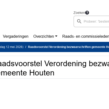
Zoeken
Vergaderingen
Overzichten
Raads- en commissielede
sdag 12 mei 2026)
Raadsvoorstel Verordening bezwaarschriften gemeente H
adsvoorstel Verordening bezwa
emeente Houten