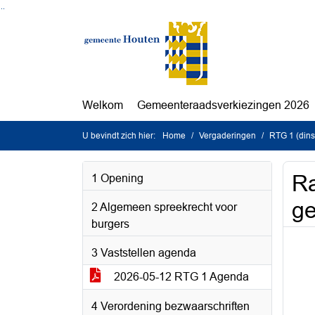
Ga naar de inhoud van deze pagina
Ga naar het zoeken
Ga naar het menu
Welkom
Gemeenteraadsverkiezingen 2026
U bevindt zich hier:
Home
Vergaderingen
RTG 1 (din
Ra
1 Opening
g
2 Algemeen spreekrecht voor
burgers
3 Vaststellen agenda
2026-05-12 RTG 1 Agenda
4 Verordening bezwaarschriften