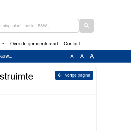
n
Over de gemeenteraad
Contact
A
A
A
Wulven
struimte
Vorige pagina