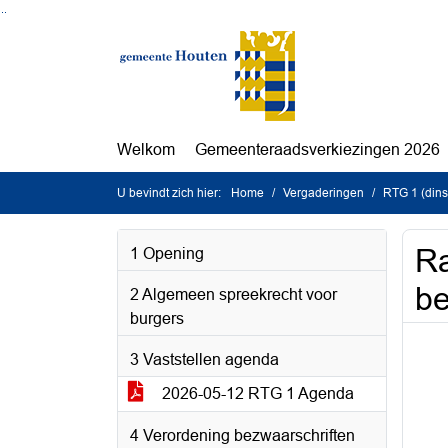
Ga naar de inhoud van deze pagina
Ga naar het zoeken
Ga naar het menu
Welkom
Gemeenteraadsverkiezingen 2026
U bevindt zich hier:
Home
Vergaderingen
RTG 1 (din
Ra
1 Opening
be
2 Algemeen spreekrecht voor
burgers
3 Vaststellen agenda
2026-05-12 RTG 1 Agenda
4 Verordening bezwaarschriften