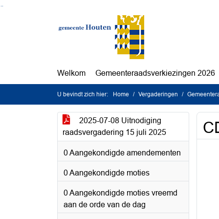
Ga naar de inhoud van deze pagina
Ga naar het zoeken
Ga naar het menu
Welkom
Gemeenteraadsverkiezingen 2026
U bevindt zich hier:
Home
Vergaderingen
Gemeenteraa
2025-07-08 Uitnodiging
CD
raadsvergadering 15 juli 2025
0 Aangekondigde amendementen
0 Aangekondigde moties
0 Aangekondigde moties vreemd
aan de orde van de dag