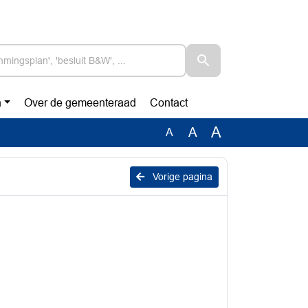
n
Over de gemeenteraad
Contact
A
A
A
Vorige pagina