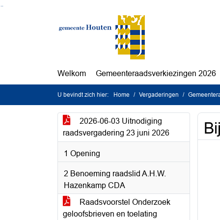
Ga naar de inhoud van deze pagina
Ga naar het zoeken
Ga naar het menu
Welkom
Gemeenteraadsverkiezingen 2026
U bevindt zich hier:
Home
Vergaderingen
Gemeentera
2026-06-03 Uitnodiging
Bi
raadsvergadering 23 juni 2026
1 Opening
2 Benoeming raadslid A.H.W.
Hazenkamp CDA
Raadsvoorstel Onderzoek
geloofsbrieven en toelating