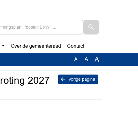
n
Over de gemeenteraad
Contact
A
A
A
roting 2027
Vorige pagina