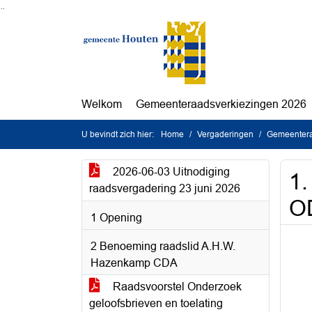
Ga naar de inhoud van deze pagina
Ga naar het zoeken
Ga naar het menu
Welkom
Gemeenteraadsverkiezingen 2026
U bevindt zich hier:
Home
Vergaderingen
Gemeentera
2026-06-03 Uitnodiging
1.
raadsvergadering 23 juni 2026
O
1 Opening
2 Benoeming raadslid A.H.W.
Hazenkamp CDA
Raadsvoorstel Onderzoek
geloofsbrieven en toelating