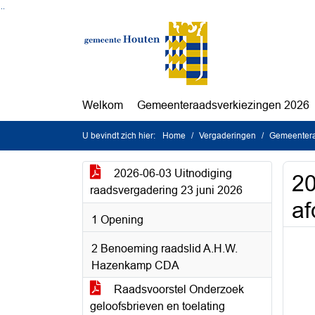
Ga naar de inhoud van deze pagina
Ga naar het zoeken
Ga naar het menu
Welkom
Gemeenteraadsverkiezingen 2026
U bevindt zich hier:
Home
Vergaderingen
Gemeentera
2026-06-03 Uitnodiging
20
raadsvergadering 23 juni 2026
af
1 Opening
2 Benoeming raadslid A.H.W.
Hazenkamp CDA
Raadsvoorstel Onderzoek
geloofsbrieven en toelating