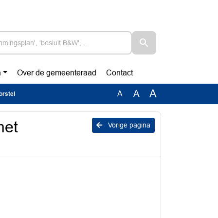
n
Over de gemeenteraad
Contact
A
A
A
rstel
met
Vorige pagina