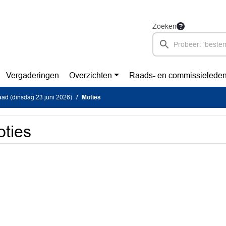
Zoeken
Vergaderingen
Overzichten
Raads- en commissielede
ad (dinsdag 23 juni 2026)
Moties
ties