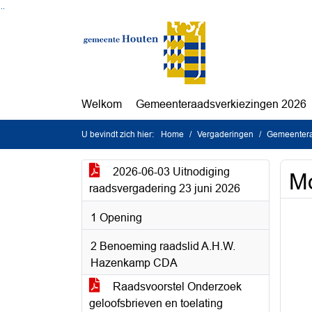
Ga naar de inhoud van deze pagina
Ga naar het zoeken
Ga naar het menu
Welkom
Gemeenteraadsverkiezingen 2026
U bevindt zich hier:
Home
Vergaderingen
Gemeentera
2026-06-03 Uitnodiging
Mo
raadsvergadering 23 juni 2026
1 Opening
2 Benoeming raadslid A.H.W.
Hazenkamp CDA
Raadsvoorstel Onderzoek
geloofsbrieven en toelating