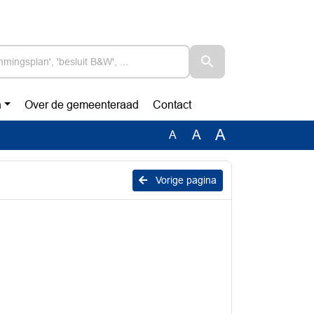
n
Over de gemeenteraad
Contact
A
A
A
Vorige pagina