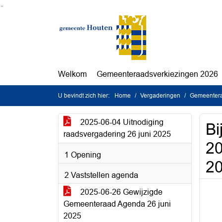
Ga naar de inhoud van deze pagina
Ga naar het zoeken
Ga naar het menu
Welkom
Gemeenteraadsverkiezingen 2026
U bevindt zich hier:
Home
Vergaderingen
Gemeentera
2025-06-04 Uitnodiging
Bi
raadsvergadering 26 juni 2025
20
1 Opening
2
2 Vaststellen agenda
2025-06-26 Gewijzigde
Gemeenteraad Agenda 26 juni
2025