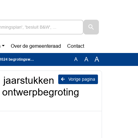
n
Over de gemeenteraad
Contact
A
A
A
25 en ontwerpbegroting 2026
n jaarstukken
Vorige pagina
n ontwerpbegroting