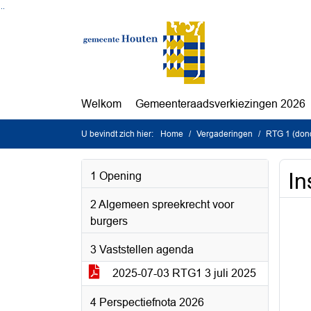
Ga naar de inhoud van deze pagina
Ga naar het zoeken
Ga naar het menu
Welkom
Gemeenteraadsverkiezingen 2026
U bevindt zich hier:
Home
Vergaderingen
RTG 1 (dond
In
1 Opening
2 Algemeen spreekrecht voor
burgers
3 Vaststellen agenda
2025-07-03 RTG1 3 juli 2025
4 Perspectiefnota 2026