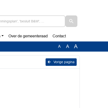
n
Over de gemeenteraad
Contact
A
A
A
Vorige pagina