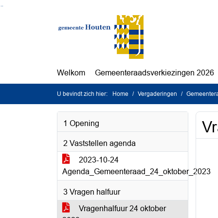
Ga naar de inhoud van deze pagina
Ga naar het zoeken
Ga naar het menu
Welkom
Gemeenteraadsverkiezingen 2026
U bevindt zich hier:
Home
Vergaderingen
Gemeentera
Vr
1 Opening
2 Vaststellen agenda
2023-10-24
Agenda_Gemeenteraad_24_oktober_2023
3 Vragen halfuur
Vragenhalfuur 24 oktober