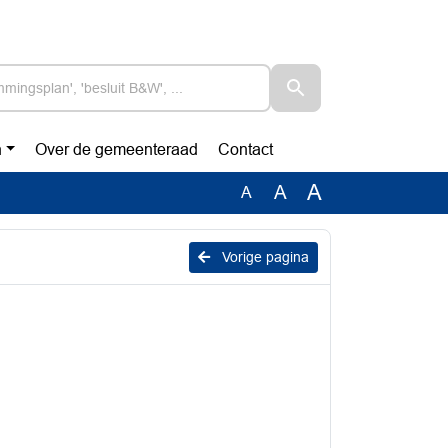
n
Over de gemeenteraad
Contact
A
A
A
Vorige pagina