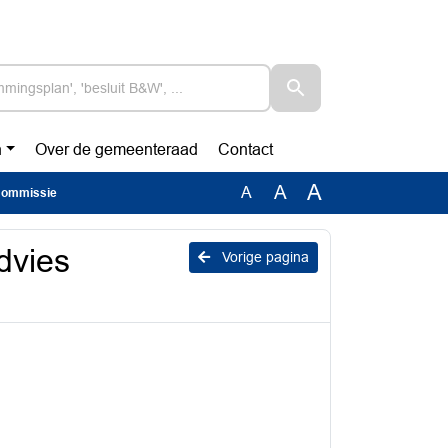
n
Over de gemeenteraad
Contact
A
A
A
 Commissie
dvies
Vorige pagina