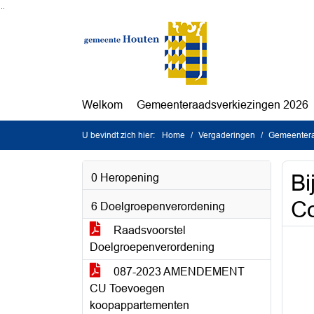
Ga naar de inhoud van deze pagina
Ga naar het zoeken
Ga naar het menu
Welkom
Gemeenteraadsverkiezingen 2026
U bevindt zich hier:
Home
Vergaderingen
Gemeentera
Bi
0 Heropening
C
6 Doelgroepenverordening
Raadsvoorstel
Doelgroepenverordening
087-2023 AMENDEMENT
CU Toevoegen
koopappartementen