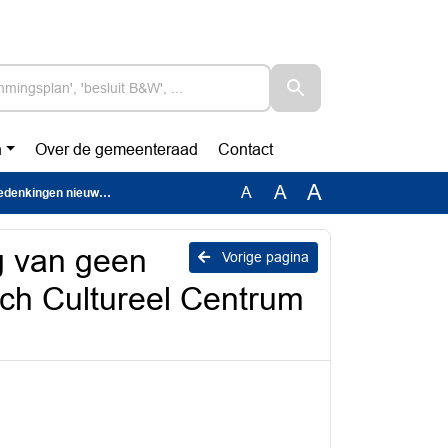
n
Over de gemeenteraad
Contact
A
A
A
 Cultureel Centrum Handboog 3
g van geen
Vorige pagina
ch Cultureel Centrum