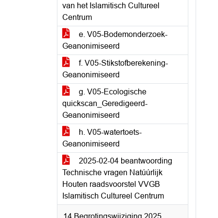
van het Islamitisch Cultureel
Centrum
e. V05-Bodemonderzoek-
Geanonimiseerd
f. V05-Stikstofberekening-
Geanonimiseerd
g. V05-Ecologische
quickscan_Geredigeerd-
Geanonimiseerd
h. V05-watertoets-
Geanonimiseerd
2025-02-04 beantwoording
Technische vragen Natúúrlijk
Houten raadsvoorstel VVGB
Islamitisch Cultureel Centrum
14 Begrotingswijziging 2025,