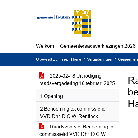
Ga naar de inhoud van deze pagina
Ga naar het zoeken
Ga naar het menu
Welkom
Gemeenteraadsverkiezingen 2026
U bevindt zich hier:
Home
Vergaderingen
Gemeenteraa
2025-02-18 Uitnodiging
Ra
raadsvergadering 18 februari 2025
be
1 Opening
H
2 Benoeming tot commissielid
VVD Dhr. D.C.W. Rentinck
Raadsvoorstel Benoeming tot
commissielid VVD Dhr. D.C.W.