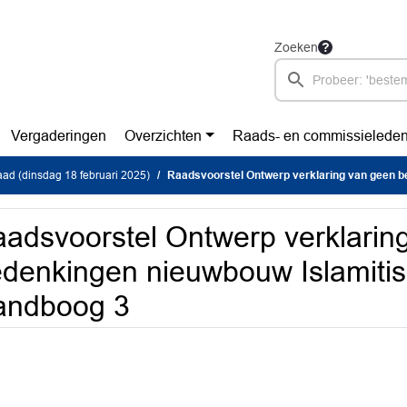
Zoeken
Vergaderingen
Overzichten
Raads- en commissielede
d (dinsdag 18 februari 2025)
Raadsvoorstel Ontwerp verklaring van geen bedenkingen nieuwbouw Islamitisch
adsvoorstel Ontwerp verklarin
denkingen nieuwbouw Islamitis
andboog 3