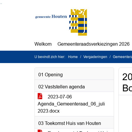
Ga naar de inhoud van deze pagina
Ga naar het zoeken
Ga naar het menu
Welkom
Gemeenteraadsverkiezingen 2026
U bevindt zich hier:
Home
Vergaderingen
Gemeentera
20
01 Opening
Bo
02 Vaststellen agenda
2023-07-06
Agenda_Gemeenteraad_06_juli
2023.docx
03 Toekomst Huis van Houten