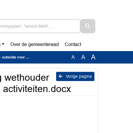
n
Over de gemeenteraad
Contact
A
A
A
tige activiteiten.docx
g wethouder
Vorige pagina
activiteiten.docx