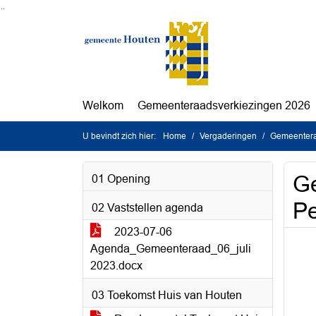
Ga naar de inhoud van deze pagina
Ga naar het zoeken
Ga naar het menu
Welkom
Gemeenteraadsverkiezingen 2026
U bevindt zich hier:
Home
Vergaderingen
Gemeentera
Ge
01 Opening
Pe
02 Vaststellen agenda
2023-07-06
Agenda_Gemeenteraad_06_juli
2023.docx
03 Toekomst Huis van Houten