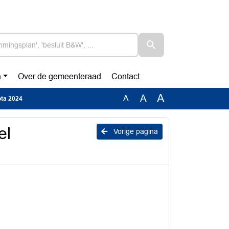
n
Over de gemeenteraad
Contact
A
A
A
ota 2024
el
Vorige pagina