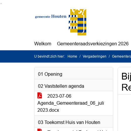
Ga naar de inhoud van deze pagina
Ga naar het zoeken
Ga naar het menu
Welkom
Gemeenteraadsverkiezingen 2026
U bevindt zich hier:
Home
Vergaderingen
Gemeentera
Bi
01 Opening
Re
02 Vaststellen agenda
2023-07-06
Agenda_Gemeenteraad_06_juli
2023.docx
03 Toekomst Huis van Houten