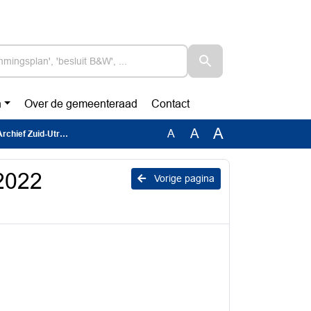
n
Over de gemeenteraad
Contact
A
A
A
ief Zuid-Utrecht
 2022
Vorige pagina