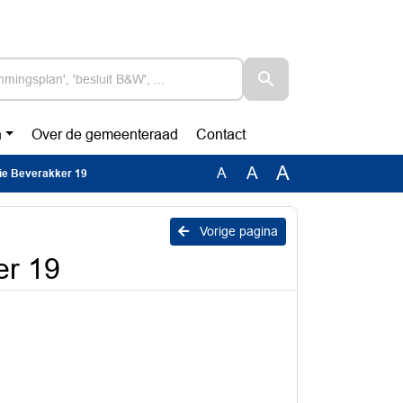
n
Over de gemeenteraad
Contact
A
A
A
ie Beverakker 19
Vorige pagina
er 19