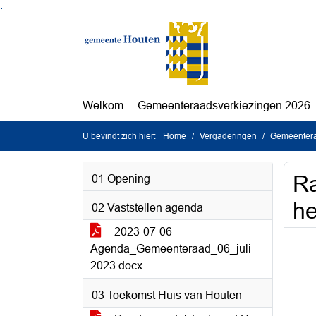
Ga naar de inhoud van deze pagina
Ga naar het zoeken
Ga naar het menu
Welkom
Gemeenteraadsverkiezingen 2026
U bevindt zich hier:
Home
Vergaderingen
Gemeentera
R
01 Opening
he
02 Vaststellen agenda
2023-07-06
Agenda_Gemeenteraad_06_juli
2023.docx
03 Toekomst Huis van Houten