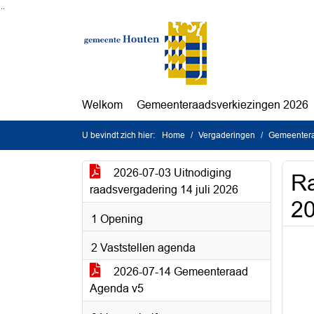
Ga naar de inhoud van deze pagina
Ga naar het zoeken
Ga naar het menu
Welkom
Gemeenteraadsverkiezingen 2026
U bevindt zich hier:
Home
Vergaderingen
Gemeenteraa
2026-07-03 Uitnodiging
Ra
raadsvergadering 14 juli 2026
2
1 Opening
2 Vaststellen agenda
2026-07-14 Gemeenteraad
Agenda v5