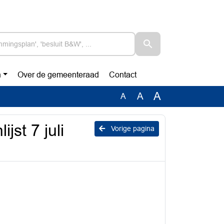
n
Over de gemeenteraad
Contact
A
A
A
jst 7 juli
Vorige pagina