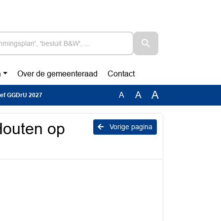
n
Over de gemeenteraad
Contact
A
A
A
rief GGDrU 2027
Houten op
Vorige pagina