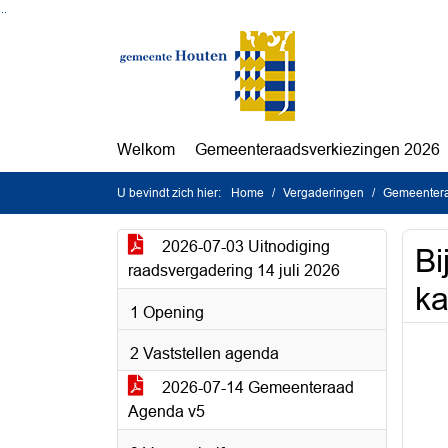
Ga naar de inhoud van deze pagina
Ga naar het zoeken
Ga naar het menu
Welkom
Gemeenteraadsverkiezingen 2026
U bevindt zich hier:
Home
Vergaderingen
Gemeenteraa
2026-07-03 Uitnodiging
Bi
raadsvergadering 14 juli 2026
ka
1 Opening
2 Vaststellen agenda
2026-07-14 Gemeenteraad
Agenda v5