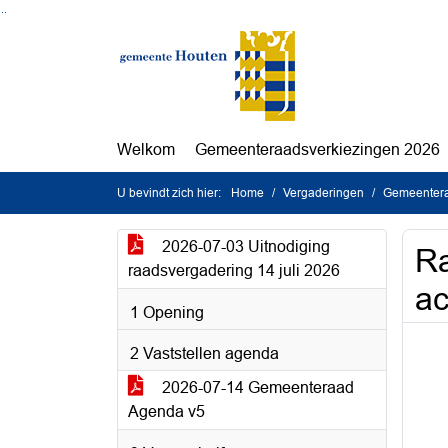
Ga naar de inhoud van deze pagina
Ga naar het zoeken
Ga naar het menu
Welkom
Gemeenteraadsverkiezingen 2026
U bevindt zich hier:
Home
Vergaderingen
Gemeenteraa
2026-07-03 Uitnodiging
Ra
raadsvergadering 14 juli 2026
ac
1 Opening
2 Vaststellen agenda
2026-07-14 Gemeenteraad
Agenda v5