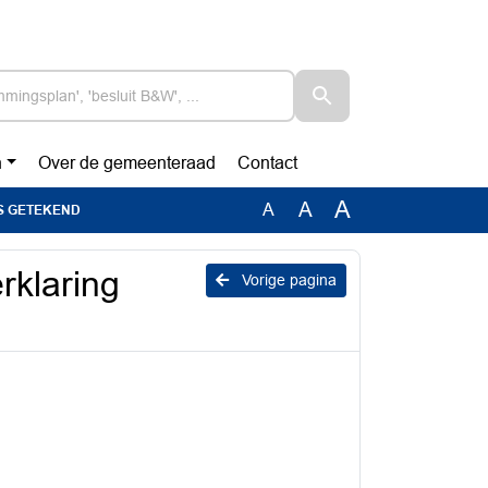
n
Over de gemeenteraad
Contact
A
A
A
WAS GETEKEND
rklaring
Vorige pagina