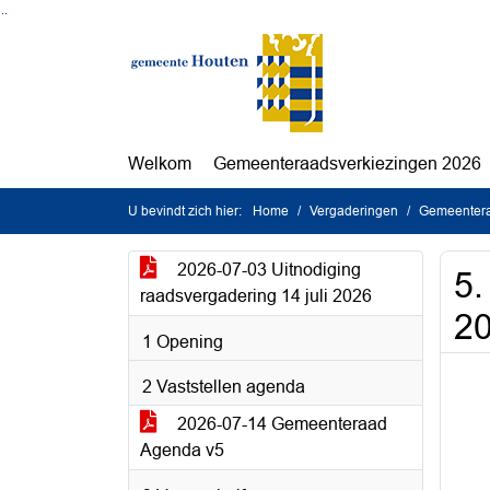
Ga naar de inhoud van deze pagina
Ga naar het zoeken
Ga naar het menu
Welkom
Gemeenteraadsverkiezingen 2026
U bevindt zich hier:
Home
Vergaderingen
Gemeenteraa
2026-07-03 Uitnodiging
5.
raadsvergadering 14 juli 2026
2
1 Opening
2 Vaststellen agenda
2026-07-14 Gemeenteraad
Agenda v5